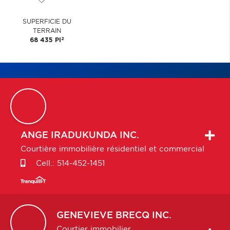
SUPERFICIE DU
TERRAIN
2
68 435 PI
ANGE
IRADUKUNDA INC.
Courtière immobilière résidentiel et commercial
Cell.:
514-452-1451
GENEVIEVE
BRECQ INC.
Courtier immobilier