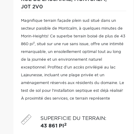
J0T 2V0
Magnifique terrain façade plein sud situé dans un
secteur paisible de Montcalm, à quelques minutes de
Morin-Heights! Ce superbe terrain boisé de plus de 43
860 pi², situé sur une rue sans issue, offre une intimité
remarquable, un ensoleillement optimal tout au long
de la journée et un environnement naturel
exceptionnel. Profitez d'un accès privilégié au lac
Lajeunesse, incluant une plage privée et un
aménagement réservés aux résidents du domaine. Le
test de sol pour l'installation septique est déjà réalisé!
À proximité des services, ce terrain représente
l'endroit idéal pour construire la propriété de vos
rêves au coeur des Laurentides.
SUPERFICIE DU TERRAIN
:
2
43 861 PI