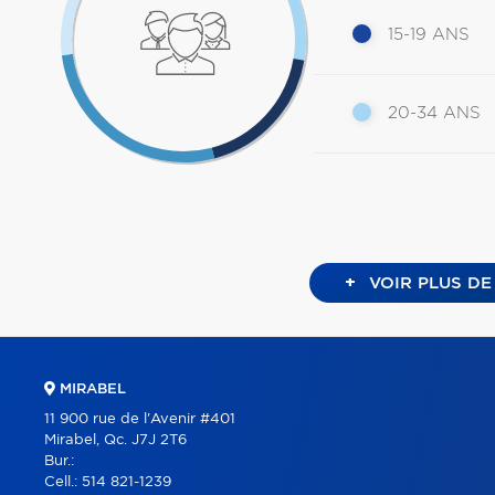
15-19 ANS
20-34 ANS
+
VOIR PLUS DE
MIRABEL
11 900 rue de l'Avenir #401
Mirabel, Qc. J7J 2T6
Bur.:
Cell.:
514 821-1239