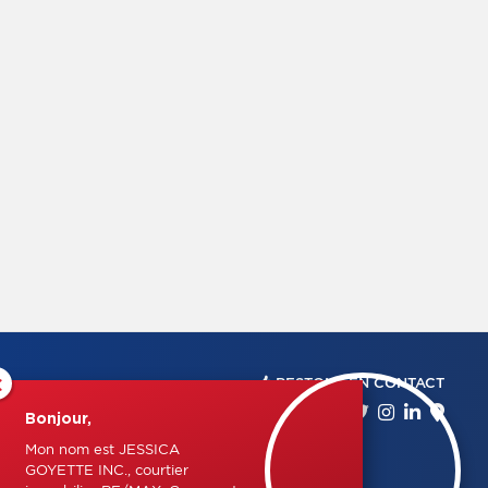
×
RESTONS EN CONTACT
Bonjour,
Mon nom est JESSICA
GOYETTE INC., courtier