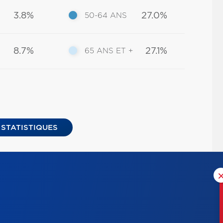
3.8%
27.0%
50-64 ANS
8.7%
27.1%
65 ANS ET +
 STATISTIQUES