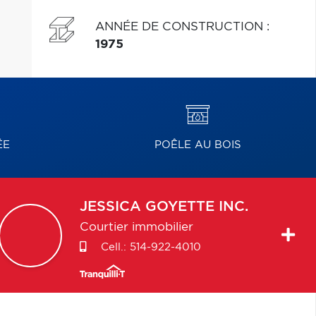
ANNÉE DE CONSTRUCTION
:
1975
ÉE
POÊLE AU BOIS
JESSICA
GOYETTE INC.
Courtier immobilier
Cell.:
514-922-4010