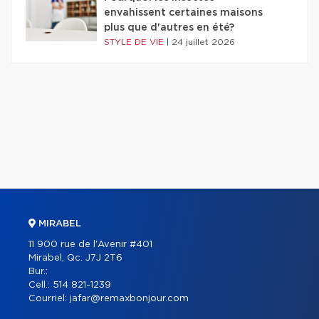
envahissent certaines maisons
plus que d'autres en été?
STYLE DE VIE
|
24 juillet 2026
MIRABEL
11 900 rue de l'Avenir #401
Mirabel, Qc. J7J 2T6
Bur.:
Cell.:
514 821-1239
Courriel:
jafar@remaxbonjour.com