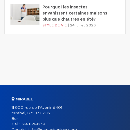
Pourquoi les insectes
envahissent certaines maisons
plus que d'autres en été?
STYLE DE VIE
|
24 juillet 2026
MIRABEL
11 900 rue de l'Avenir #401
Mirabel, Qc. J7J 2T6
Bur.:
Cell.:
514 821-1239
Courriel:
jafar@remaxbonjour.com