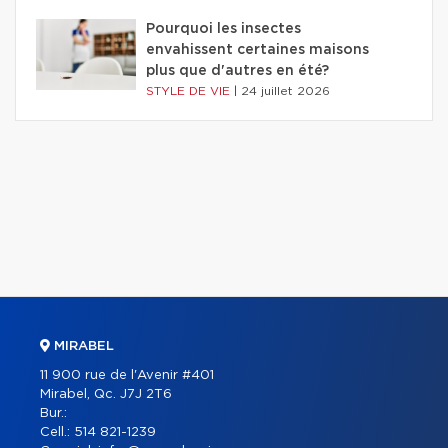
Pourquoi les insectes
envahissent certaines maisons
plus que d'autres en été?
STYLE DE VIE
|
24 juillet 2026
MIRABEL
11 900 rue de l'Avenir #401
Mirabel, Qc. J7J 2T6
Bur.:
Cell.:
514 821-1239