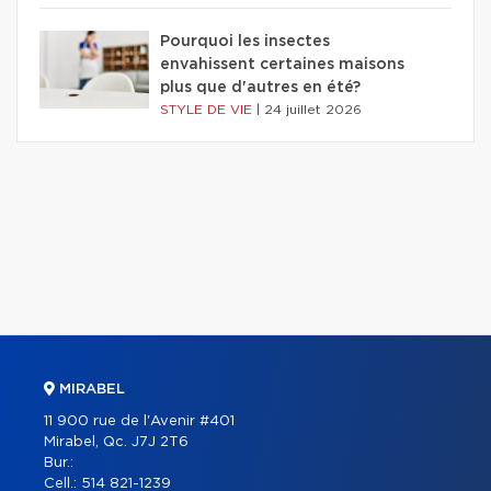
Pourquoi les insectes
envahissent certaines maisons
plus que d'autres en été?
STYLE DE VIE
|
24 juillet 2026
MIRABEL
11 900 rue de l'Avenir #401
Mirabel, Qc. J7J 2T6
Bur.:
Cell.:
514 821-1239