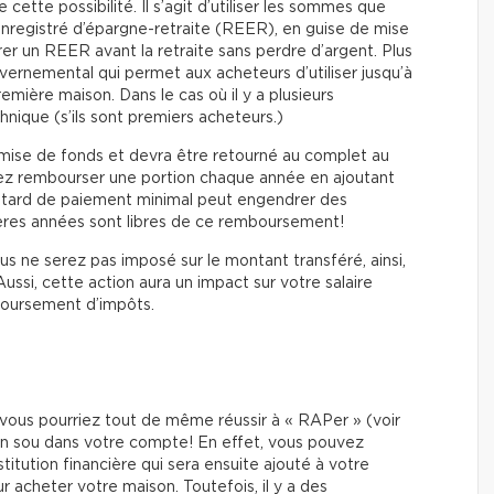
ette possibilité. Il s’agit d’utiliser les sommes que
registré d’épargne-retraite (REER), en guise de mise
irer un REER avant la retraite sans perdre d’argent. Plus
rnemental qui permet aux acheteurs d’utiliser jusqu’à
mière maison. Dans le cas où il y a plusieurs
chnique (s’ils sont premiers acheteurs.)
 mise de fonds et devra être retourné au complet au
vez rembourser une portion chaque année en ajoutant
retard de paiement minimal peut engendrer des
mières années sont libres de ce remboursement!
 ne serez pas imposé sur le montant transféré, ainsi,
ssi, cette action aura un impact sur votre salaire
boursement d’impôts.
ous pourriez tout de même réussir à « RAPer » (voir
un sou dans votre compte! En effet, vous pouvez
itution financière qui sera ensuite ajouté à votre
 acheter votre maison. Toutefois, il y a des