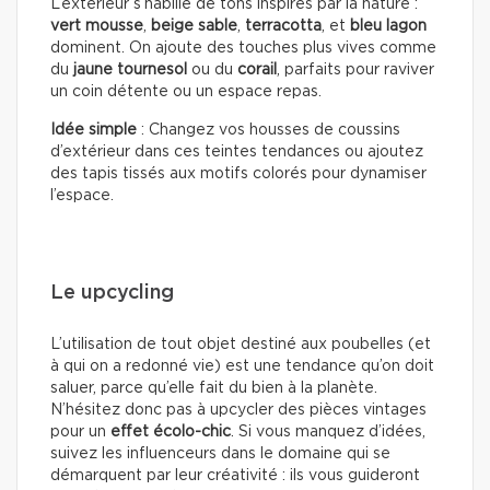
L’extérieur s’habille de tons inspirés par la nature :
vert mousse
,
beige sable
,
terracotta
, et
bleu lagon
dominent. On ajoute des touches plus vives comme
du
jaune tournesol
ou du
corail
, parfaits pour raviver
un coin détente ou un espace repas.
Idée simple
: Changez vos housses de coussins
d’extérieur dans ces teintes tendances ou ajoutez
des tapis tissés aux motifs colorés pour dynamiser
l’espace.
Le upcycling
L’utilisation de tout objet destiné aux poubelles (et
à qui on a redonné vie) est une tendance qu’on doit
saluer, parce qu’elle fait du bien à la planète.
N’hésitez donc pas à upcycler des pièces vintages
pour un
effet écolo-chic
. Si vous manquez d’idées,
suivez les influenceurs dans le domaine qui se
démarquent par leur créativité : ils vous guideront